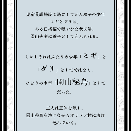
児童養護施設で過ごしていた双子の少年
ミギとダリは、
ある日裕福で穏やかな老夫婦、
園山夫妻に養子として迎えられる。
ミギ
しかしそれはふたりの少年「
」と
ダリ
「
」としてではなく、
園山秘鳥
ひとりの少年「
」として
だった。
二人は正体を隠し、
園山秘鳥を演じながらオリゴン村に溶け
込んでいく。