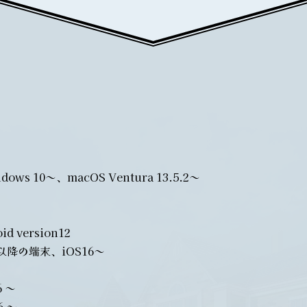
dows 10～、macOS Ventura 13.5.2～
d version12
10以降の端末、iOS16～
6 ～
6 ～