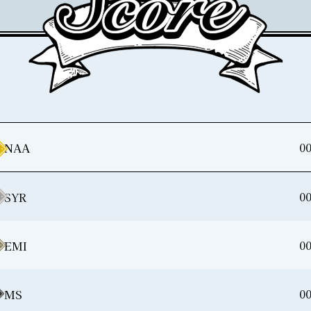
00
NAA
00
SYR
00
EMI
00
MS