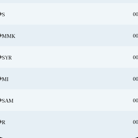
00
S
00
MMK
00
SYR
00
MI
00
SAM
00
R