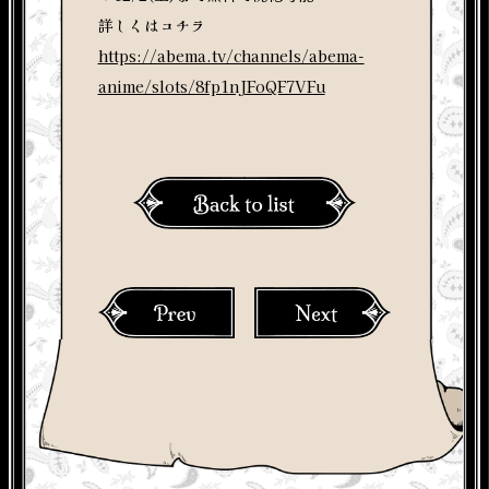
詳しくはコチラ
https://abema.tv/channels/abema-
anime/slots/8fp1nJFoQF7VFu
PREV
NEXT